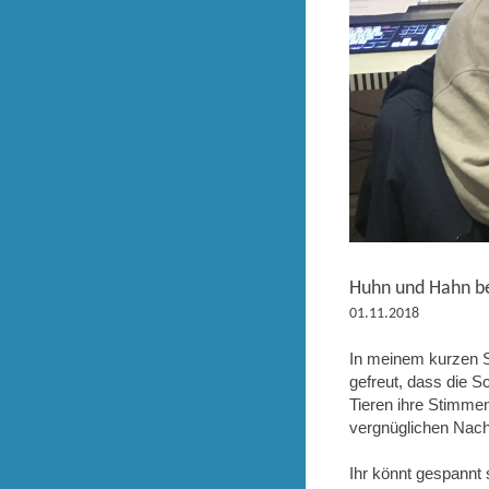
Huhn und Hahn 
01.11.2018
In meinem kurzen S
gefreut, dass die S
Tieren ihre Stimme
vergnüglichen Nach
Ihr könnt gespannt