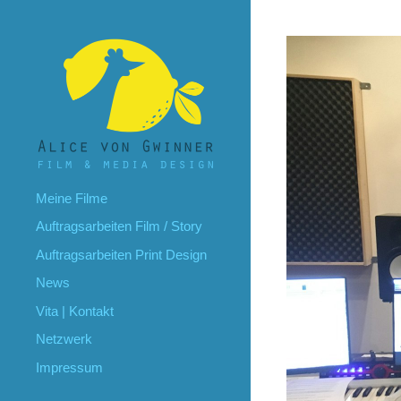
Meine Filme
Auftragsarbeiten Film / Story
Auftragsarbeiten Print Design
News
Vita | Kontakt
Netzwerk
Impressum