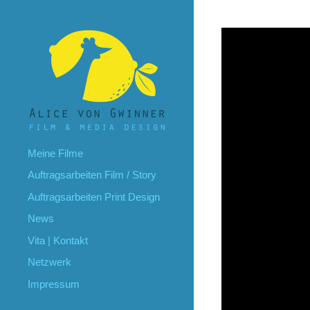
Meine Filme
Auftragsarbeiten Film / Story
Auftragsarbeiten Print Design
News
Vita | Kontakt
Netzwerk
Impressum