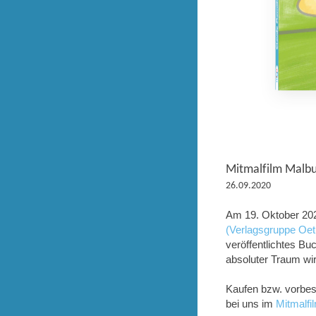
Mitmalfilm Malbu
26.09.2020
Am 19. Oktober 202
(Verlagsgruppe Oet
veröffentlichtes Bu
absoluter Traum wi
Kaufen bzw. vorbes
bei uns im
Mitmalf