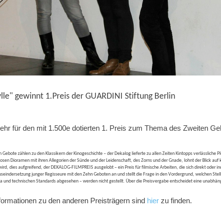
ylle" gewinnt 1.Preis der GUARDINI Stiftung Berlin
ehr für den mit 1.500e dotierten 1. Preis zum Thema des Zweiten Ge
 Gebote zählen zu den Klassikern der Kinogeschichte – der Dekalog lieferte zu allen Zeiten Kintopps verlässliche
diosen Dioramen mit ihren Allegorien der Sünde und der Leidenschaft, des Zorns und der Gnade, lohnt der Blick a
ird, dies aufgreifend, der DEKALOG-FILMPREIS ausgelobt – ein Preis für filmische Arbeiten, die sich direkt oder 
useindersetzung junger Regisseure mit den Zehn Geboten an und stellt die Frage in den Vordergrund, welchen Stell
und technischen Standards abgesehen – werden nicht gestellt. Über die Preisvergabe entscheidet eine unabhängig
nformationen zu den anderen Preisträgern sind
hier
zu finden.