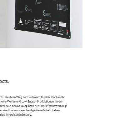
bots.
 Plots, die ihren Weg zum Publikum fanden. Doch mehr
uf kleine Werke und Low-Budget-Produktionen. In den
indirekt auf den Dekalog beziehen. Der Wettbewerb regt
enwert sie in unserer heutige Gesellschaft haben.
e, interdisziplinäre Jury.