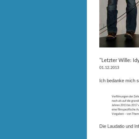
"Letzter Wille: Id
01.12.2013
Ich bedanke mich s
Verfilmungen der Zehn
noch als auf die gran
Jahren 2013 bis 2017 w
eine filmspezifische A
Vorgaben – von Thema 
Die Laudatio und I